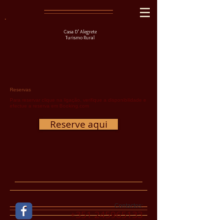
Casa D' Alegrete
Turismo Rural
Reservas
Para reservar clique na ligação, verifique a disponibilidade e
efectue a reserva em Booking.com
Reserve aqui
Contactos:
​+351
245965133